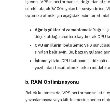
İşlemci, VPS’in performansını doğrudan etkile
sürekli olarak %100’e yakın bir seviyede ise, 
optimize etmek için aşağıdaki adımlar atılabili
Ağır iş yüklerini zamanlamak
: Yoğun iş
düşük olduğu saatlere kaydırarak CPU kul
CPU sınırlarını belirleme
: VPS sunucusu
sınırları belirleyin. Bu, bazı uygulamaları
İşlemciyi izle
: CPU kullanımını düzenli o
yazılımları tespit etmek, erken müdahale
b.
RAM Optimizasyonu
Bellek kullanımı da, VPS performansını etkil
yavaşlamasına veya kilitlenmesine neden olabi