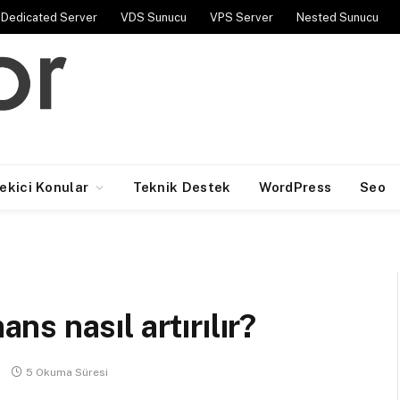
Dedicated Server
VDS Sunucu
VPS Server
Nested Sunucu
Çekici Konular
Teknik Destek
WordPress
Seo
s nasıl artırılır?
5 Okuma Süresi