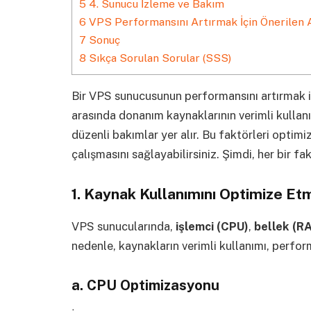
5
4. Sunucu İzleme ve Bakım
6
VPS Performansını Artırmak İçin Önerilen 
7
Sonuç
8
Sıkça Sorulan Sorular (SSS)
Bir VPS sunucusunun performansını artırmak i
arasında donanım kaynaklarının verimli kullan
düzenli bakımlar yer alır. Bu faktörleri opti
çalışmasını sağlayabilirsiniz. Şimdi, her bir fa
1.
Kaynak Kullanımını Optimize Et
VPS sunucularında,
işlemci (CPU)
,
bellek (R
nedenle, kaynakların verimli kullanımı, performa
a.
CPU Optimizasyonu