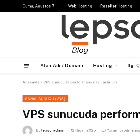
Cuma, Ağustos 7
Web Hosting
Reseller Hosting
Alan Adı / Domain
Hosting
İlgi 
Anasayfa
»
VPS sunucuda performans nasıl artırılır?
SANAL SUNUCU (VDS)
VPS sunucuda performan
By
lepsoradmin
12 Nisan 2025
Yorum yapılmamış