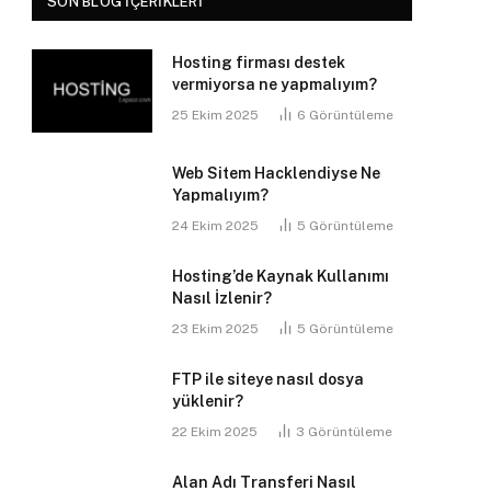
SON BLOG İÇERIKLERI
Hosting firması destek
vermiyorsa ne yapmalıyım?
25 Ekim 2025
6
Görüntüleme
Web Sitem Hacklendiyse Ne
Yapmalıyım?
24 Ekim 2025
5
Görüntüleme
Hosting’de Kaynak Kullanımı
Nasıl İzlenir?
23 Ekim 2025
5
Görüntüleme
FTP ile siteye nasıl dosya
yüklenir?
22 Ekim 2025
3
Görüntüleme
Alan Adı Transferi Nasıl