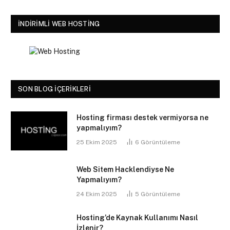
İNDIRIMLI WEB HOSTING
SON BLOG İÇERIKLERI
Hosting firması destek vermiyorsa ne
yapmalıyım?
25 Ekim 2025
6
Görüntüleme
Web Sitem Hacklendiyse Ne
Yapmalıyım?
24 Ekim 2025
5
Görüntüleme
Hosting’de Kaynak Kullanımı Nasıl
İzlenir?