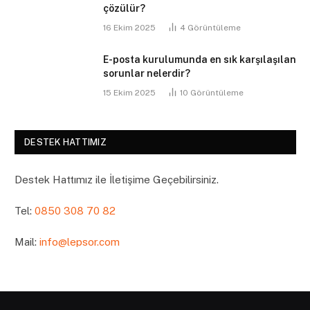
çözülür?
16 Ekim 2025
4
Görüntüleme
E-posta kurulumunda en sık karşılaşılan
sorunlar nelerdir?
15 Ekim 2025
10
Görüntüleme
DESTEK HATTIMIZ
Destek Hattımız ile İletişime Geçebilirsiniz.
Tel:
0850 308 70 82
Mail:
info@lepsor.com