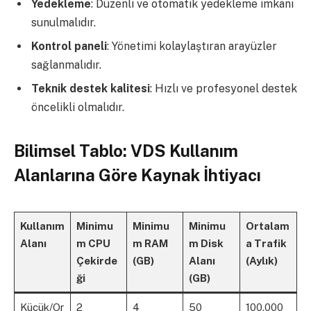
Yedekleme
: Düzenli ve otomatik yedekleme imkanı
sunulmalıdır.
Kontrol paneli
: Yönetimi kolaylaştıran arayüzler
sağlanmalıdır.
Teknik destek kalitesi
: Hızlı ve profesyonel destek
öncelikli olmalıdır.
Bilimsel Tablo: VDS Kullanım
Alanlarına Göre Kaynak İhtiyacı
Kullanım
Minimu
Minimu
Minimu
Ortalam
Alanı
m CPU
m RAM
m Disk
a Trafik
Çekirde
(GB)
Alanı
(Aylık)
ği
(GB)
Küçük/Or
2
4
50
100.000