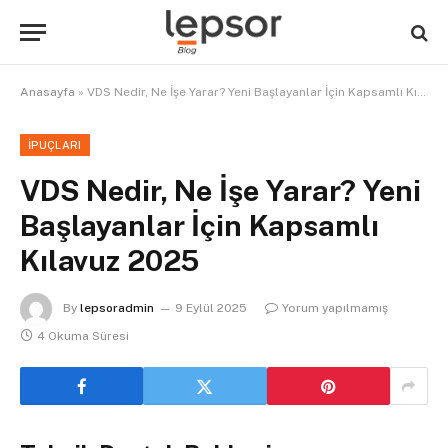
Anasayfa
»
VDS Nedir, Ne İşe Yarar? Yeni Başlayanlar İçin Kapsamlı Kılavuz 2025
İPUÇLARI
VDS Nedir, Ne İşe Yarar? Yeni
Başlayanlar İçin Kapsamlı
Kılavuz 2025
By
lepsoradmin
9 Eylül 2025
Yorum yapılmamış
4 Okuma Süresi