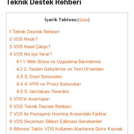
Teknik Destek Rehberi
İçerik Tablosu
[
Gizle
]
1
Teknik Destek Rehberi
2
VDS Nedir?
3
VDS Nasıl Çalışır?
4
VDS Ne İşe Yarar?
4.1
1. Web Sitesi ve Uygulama Barındırma
4.2
2. Yazılım Geliştirme ve Test Ortamları
4.3
3. Oyun Sunucuları
4.4
4. VPN ve Proxy Sunucuları
4.5
5. Veritabanı Yönetimi
5
VDS’in Avantajları
6
VDS Teknik Destek Rehberi
7
VDS ile Paylaşımlı Hosting Arasındaki Farklar
8
VDS Seçerken Dikkat Edilmesi Gerekenler
9
Bilimsel Tablo: VDS Kullanım Alanlarına Göre Kaynak