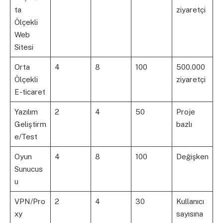
ta
ziyaretçi
Ölçekli
Web
Sitesi
Orta
4
8
100
500.000
Ölçekli
ziyaretçi
E-ticaret
Yazılım
2
4
50
Proje
Geliştirm
bazlı
e/Test
Oyun
4
8
100
Değişken
Sunucus
u
VPN/Pro
2
4
30
Kullanıcı
xy
sayısına