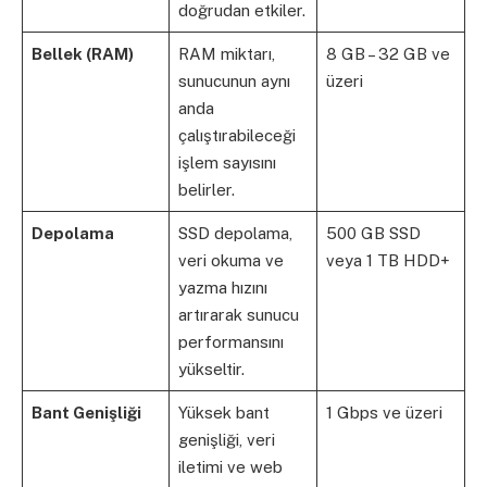
doğrudan etkiler.
Bellek (RAM)
RAM miktarı,
8 GB – 32 GB ve
sunucunun aynı
üzeri
anda
çalıştırabileceği
işlem sayısını
belirler.
Depolama
SSD depolama,
500 GB SSD
veri okuma ve
veya 1 TB HDD+
yazma hızını
artırarak sunucu
performansını
yükseltir.
Bant Genişliği
Yüksek bant
1 Gbps ve üzeri
genişliği, veri
iletimi ve web