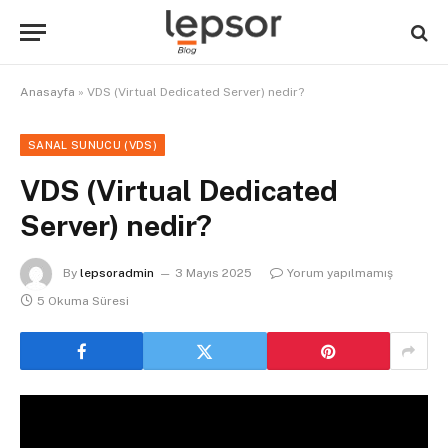
Anasayfa
»
VDS (Virtual Dedicated Server) nedir?
SANAL SUNUCU (VDS)
VDS (Virtual Dedicated
Server) nedir?
By
lepsoradmin
3 Mayıs 2025
Yorum yapılmamış
5 Okuma Süresi