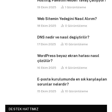
Hosting Paketim Neden Yavaş Çalışıyor?
19 Ekim 2025
1
Görüntüleme
Web Sitemin Yedeğini Nasıl Alırım?
18 Ekim 2025
0
Görüntüleme
DNS nedir ve nasıl değiştirilir?
17 Ekim 2025
10
Görüntüleme
WordPress beyaz ekran hatası nasıl
çözülür?
16 Ekim 2025
4
Görüntüleme
E-posta kurulumunda en sık karşılaşılan
sorunlar nelerdir?
15 Ekim 2025
10
Görüntüleme
DESTEK HATTIMIZ