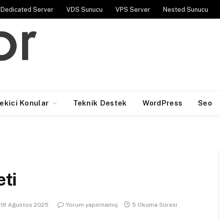
Dedicated Server
VDS Sunucu
VPS Server
Nested Sunucu
Çekici Konular
Teknik Destek
WordPress
Seo
eti
18 Ağustos 2025
Yorum yapılmamış
5 Okuma Süresi