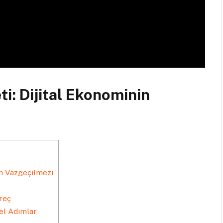
ti: Dijital Ekonominin
in Vazgeçilmezi
reç
el Adımlar