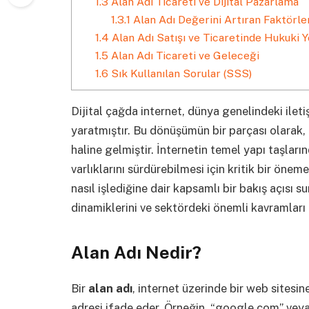
1.3
Alan Adı Ticareti ve Dijital Pazarlama
1.3.1
Alan Adı Değerini Artıran Faktörle
1.4
Alan Adı Satışı ve Ticaretinde Hukuki Y
1.5
Alan Adı Ticareti ve Geleceği
1.6
Sık Kullanılan Sorular (SSS)
Dijital çağda internet, dünya genelindeki ileti
yaratmıştır. Bu dönüşümün bir parçası olarak,
haline gelmiştir. İnternetin temel yapı taşların
varlıklarını sürdürebilmesi için kritik bir önem
nasıl işlediğine dair kapsamlı bir bakış açısı s
dinamiklerini ve sektördeki önemli kavramları 
Alan Adı Nedir?
Bir
alan adı
, internet üzerinde bir web sitesin
adresi ifade eder. Örneğin, “google.com” veya