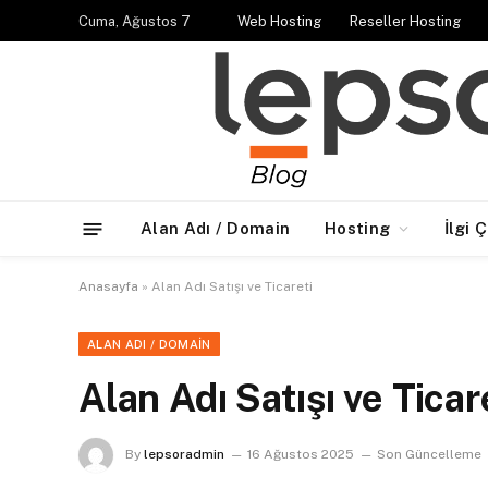
Cuma, Ağustos 7
Web Hosting
Reseller Hosting
Alan Adı / Domain
Hosting
İlgi 
Anasayfa
»
Alan Adı Satışı ve Ticareti
ALAN ADI / DOMAIN
Alan Adı Satışı ve Ticar
By
lepsoradmin
16 Ağustos 2025
Son Güncelleme