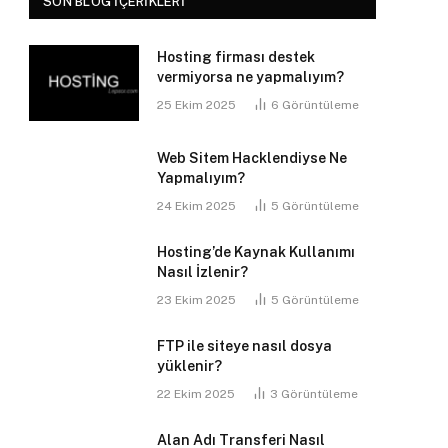
SON BLOG İÇERIKLERI
Hosting firması destek
vermiyorsa ne yapmalıyım?
25 Ekim 2025
6
Görüntüleme
Web Sitem Hacklendiyse Ne
Yapmalıyım?
24 Ekim 2025
5
Görüntüleme
Hosting’de Kaynak Kullanımı
Nasıl İzlenir?
23 Ekim 2025
5
Görüntüleme
FTP ile siteye nasıl dosya
yüklenir?
22 Ekim 2025
3
Görüntüleme
Alan Adı Transferi Nasıl