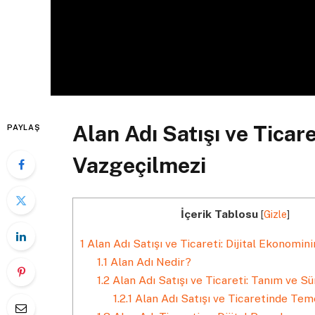
Alan Adı Satışı ve Ticare
PAYLAŞ
Vazgeçilmezi
İçerik Tablosu
[
Gizle
]
1
Alan Adı Satışı ve Ticareti: Dijital Ekonomin
1.1
Alan Adı Nedir?
1.2
Alan Adı Satışı ve Ticareti: Tanım ve Sü
1.2.1
Alan Adı Satışı ve Ticaretinde Tem