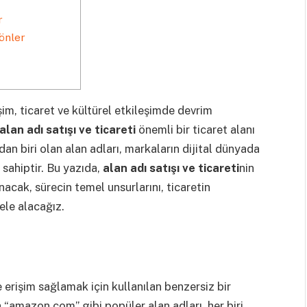
r
önler
şim, ticaret ve kültürel etkileşimde devrim
alan adı satışı ve ticareti
önemli bir ticaret alanı
dan biri olan alan adları, markaların dijital dünyada
e sahiptir. Bu yazıda,
alan adı satışı ve ticareti
nin
unacak, sürecin temel unsurlarını, ticaretin
ele alacağız.
e erişim sağlamak için kullanılan benzersiz bir
 “amazon.com” gibi popüler alan adları, her biri