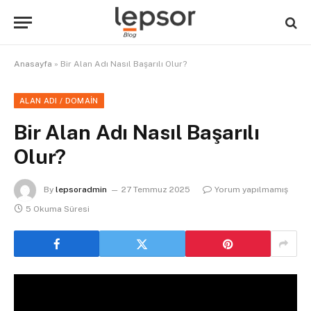
Anasayfa
»
Bir Alan Adı Nasıl Başarılı Olur?
ALAN ADI / DOMAIN
Bir Alan Adı Nasıl Başarılı
Olur?
By
lepsoradmin
27 Temmuz 2025
Yorum yapılmamış
5 Okuma Süresi