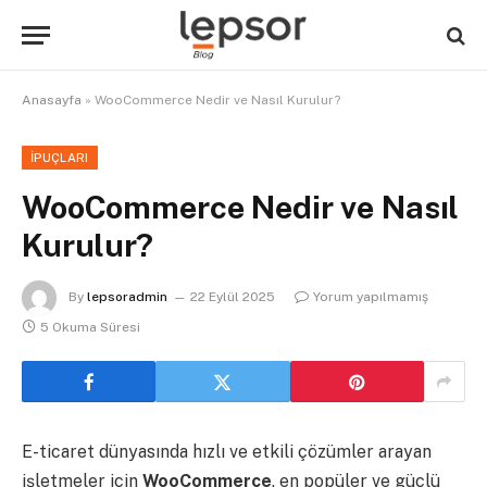
Anasayfa
»
WooCommerce Nedir ve Nasıl Kurulur?
İPUÇLARI
WooCommerce Nedir ve Nasıl
Kurulur?
By
lepsoradmin
22 Eylül 2025
Yorum yapılmamış
5 Okuma Süresi
E-ticaret dünyasında hızlı ve etkili çözümler arayan
işletmeler için
WooCommerce
, en popüler ve güçlü