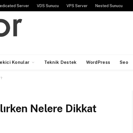
edicated Server
VDS Sunucu
VPS Server
Nested Sunucu
Çekici Konular
Teknik Destek
WordPress
Seo
m?
lırken Nelere Dikkat