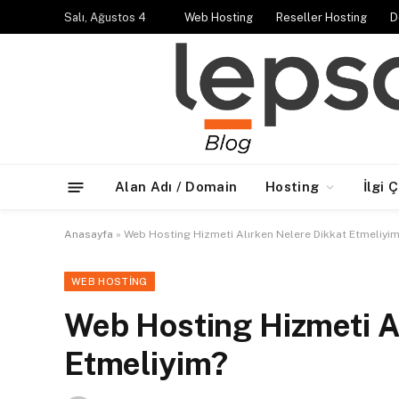
Salı, Ağustos 4
Web Hosting
Reseller Hosting
D
Alan Adı / Domain
Hosting
İlgi 
Anasayfa
»
Web Hosting Hizmeti Alırken Nelere Dikkat Etmeliyi
WEB HOSTING
Web Hosting Hizmeti A
Etmeliyim?