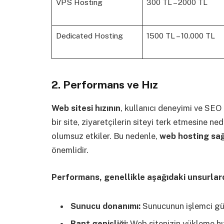
VPS Hosting
300 TL – 2000 TL
Dedicated Hosting
1500 TL – 10.000 TL
2. Performans ve Hız
Web sitesi hızının
, kullanıcı deneyimi ve SEO
bir site, ziyaretçilerin siteyi terk etmesine n
olumsuz etkiler. Bu nedenle,
web hosting sağ
önemlidir.
Performans, genellikle aşağıdaki unsurlard
Sunucu donanımı:
Sunucunun işlemci gü
Bant genişliği:
Web sitenizin yükleme hız