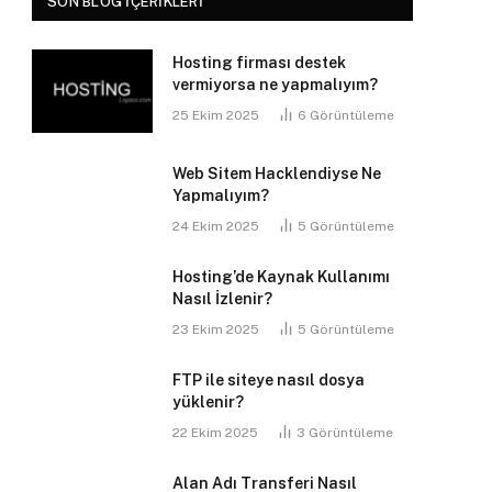
SON BLOG İÇERIKLERI
Hosting firması destek
vermiyorsa ne yapmalıyım?
25 Ekim 2025
6
Görüntüleme
Web Sitem Hacklendiyse Ne
Yapmalıyım?
24 Ekim 2025
5
Görüntüleme
Hosting’de Kaynak Kullanımı
Nasıl İzlenir?
23 Ekim 2025
5
Görüntüleme
FTP ile siteye nasıl dosya
yüklenir?
22 Ekim 2025
3
Görüntüleme
Alan Adı Transferi Nasıl