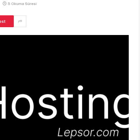
5 Okuma Süresi
est