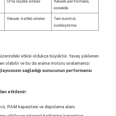
Orta ölçekli siteler
Yüksek performans,
esneklik
Yüksek trafikli siteler
Tam kontrol,
özelleştirme
 üzerindeki etkisi oldukça büyüktür. Yavaş yüklenen
eden olabilir ve bu da arama motoru sıralamanızı
layıcınızın sağladığı sunucunun performansı
an etkilenir:
cü, RAM kapasitesi ve depolama alanı.
ını etkileyen internet bağlantısı kapasitesi.