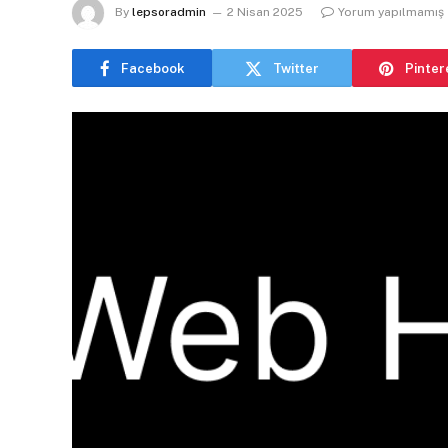
By
lepsoradmin
2 Nisan 2025
Yorum yapılmamış
Facebook
Twitter
Pinter