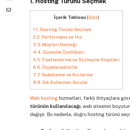
1. Hosting Türünü Seçmek
İçerik Tablosu
[
Gizle
]
1
1. Hosting Türünü Seçmek
2
2. Performans ve Hız
3
3. Müşteri Desteği
4
4. Güvenlik Özellikleri
5
5. Fiyatlandırma ve Sözleşme Koşulları
6
6. Ölçeklenebilirlik
7
7. Yedekleme ve Kurtarma
8
8. Sık Kullanılan Sorular
Web hosting
hizmetleri, farklı ihtiyaçlara gör
türünün kullanılacağı
, web sitesinin boyutun
değişir. Bu nedenle, doğru hosting türünü se