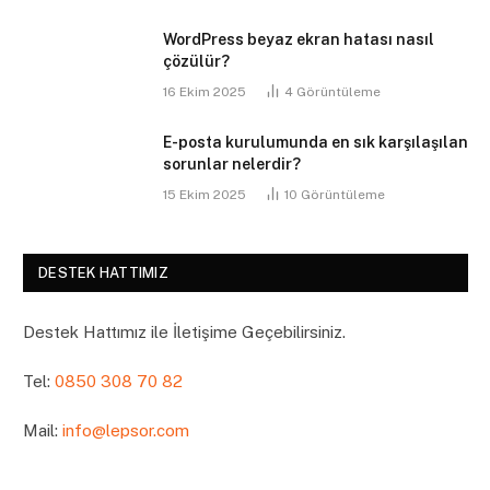
WordPress beyaz ekran hatası nasıl
çözülür?
16 Ekim 2025
4
Görüntüleme
E-posta kurulumunda en sık karşılaşılan
sorunlar nelerdir?
15 Ekim 2025
10
Görüntüleme
DESTEK HATTIMIZ
Destek Hattımız ile İletişime Geçebilirsiniz.
Tel:
0850 308 70 82
Mail:
info@lepsor.com