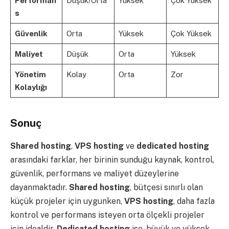
Performan
Düşük/Orta
Yüksek
Çok Yüksek
s
Güvenlik
Orta
Yüksek
Çok Yüksek
Maliyet
Düşük
Orta
Yüksek
Yönetim
Kolay
Orta
Zor
Kolaylığı
Sonuç
Shared hosting
,
VPS hosting
ve
dedicated hosting
arasındaki farklar, her birinin sunduğu kaynak, kontrol,
güvenlik, performans ve maliyet düzeylerine
dayanmaktadır.
Shared hosting
, bütçesi sınırlı olan
küçük projeler için uygunken,
VPS hosting
, daha fazla
kontrol ve performans isteyen orta ölçekli projeler
için idealdir.
Dedicated hosting
ise, büyük ve yüksek