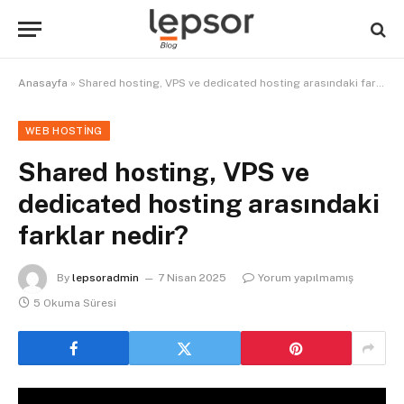
Anasayfa
»
Shared hosting, VPS ve dedicated hosting arasındaki farklar nedir?
WEB HOSTING
Shared hosting, VPS ve
dedicated hosting arasındaki
farklar nedir?
By
lepsoradmin
7 Nisan 2025
Yorum yapılmamış
5 Okuma Süresi