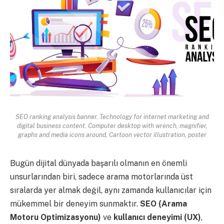
SEO ranking analysis banner. Technology for internet marketing and
digital business content. Computer desktop with wrench, magnifier,
graphs and media icons around, Cartoon vector illustration, poster
Bugün dijital dünyada başarılı olmanın en önemli
unsurlarından biri, sadece arama motorlarında üst
sıralarda yer almak değil, aynı zamanda kullanıcılar için
mükemmel bir deneyim sunmaktır.
SEO (Arama
Motoru Optimizasyonu)
ve
kullanıcı deneyimi (UX)
,