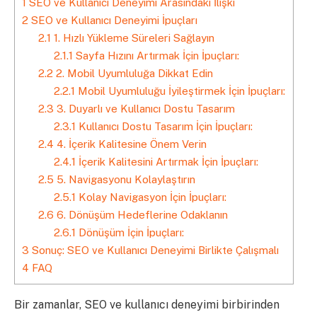
1
SEO ve Kullanıcı Deneyimi Arasındaki İlişki
2
SEO ve Kullanıcı Deneyimi İpuçları
2.1
1. Hızlı Yükleme Süreleri Sağlayın
2.1.1
Sayfa Hızını Artırmak İçin İpuçları:
2.2
2. Mobil Uyumluluğa Dikkat Edin
2.2.1
Mobil Uyumluluğu İyileştirmek İçin İpuçları:
2.3
3. Duyarlı ve Kullanıcı Dostu Tasarım
2.3.1
Kullanıcı Dostu Tasarım İçin İpuçları:
2.4
4. İçerik Kalitesine Önem Verin
2.4.1
İçerik Kalitesini Artırmak İçin İpuçları:
2.5
5. Navigasyonu Kolaylaştırın
2.5.1
Kolay Navigasyon İçin İpuçları:
2.6
6. Dönüşüm Hedeflerine Odaklanın
2.6.1
Dönüşüm İçin İpuçları:
3
Sonuç: SEO ve Kullanıcı Deneyimi Birlikte Çalışmalı
4
FAQ
Bir zamanlar, SEO ve kullanıcı deneyimi birbirinden