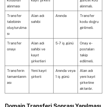
kodunun
kayıt şirketi
güncel kod
alınması
alınmalı.
Transfer
Alan adı
Anında
Transfer
talebinin
sahibi
kodu doğru
oluşturulma
girilmeli.
sı
Transfer
Alan adı
5-7 iş günü
Onay e-
onayı
sahibi ve
postaları
kayıt
takip
şirketleri
edilmeli.
Transferin
Yeni kayıt
Anında veya
Alan adı
tamamlanm
şirketi
1 iş günü
yeni kayıt
ası
şirketine
aktarılır.
Domain Transferi Sonrası Yapılması