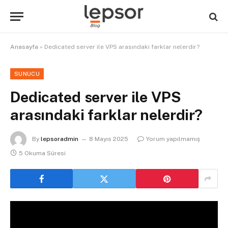
Anasayfa
»
Dedicated server ile VPS arasındaki farklar nelerdir?
SUNUCU
Dedicated server ile VPS
arasındaki farklar nelerdir?
By
lepsoradmin
8 Mayıs 2025
Yorum yapılmamış
5 Okuma Süresi