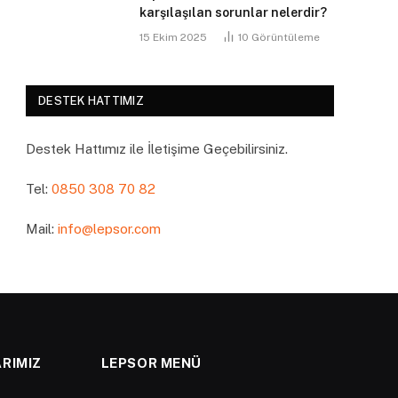
karşılaşılan sorunlar nelerdir?
15 Ekim 2025
10
Görüntüleme
DESTEK HATTIMIZ
Destek Hattımız ile İletişime Geçebilirsiniz.
Tel:
0850 308 70 82
Mail:
info@lepsor.com
RIMIZ
LEPSOR MENÜ