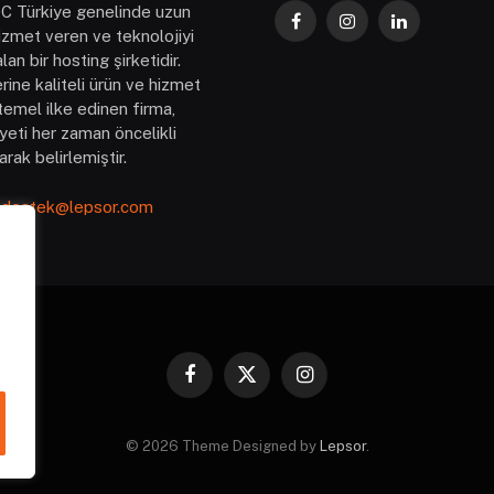
C Türkiye genelinde uzun
Facebook
Instagram
LinkedIn
 hizmet veren ve teknolojiyi
an bir hosting şirketidir.
rine kaliteli ürün ve hizmet
emel ilke edinen firma,
eti her zaman öncelikli
arak belirlemiştir.
destek@lepsor.com
Facebook
X
Instagram
(Twitter)
© 2026 Theme Designed by
Lepsor
.