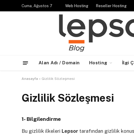
Cuma, Ağustos 7
Web Hosting
Reseller Hosting
Alan Adı / Domain
Hosting
İlgi 
Anasayfa
»
Gizlilik Sözleşmesi
Gizlilik Sözleşmesi
1- Bilgilendirme
Bu gizlilik ilkeleri
Lepsor
tarafından gizlilik konus