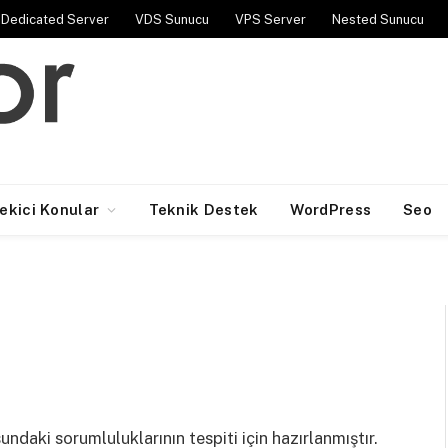
Dedicated Server
VDS Sunucu
VPS Server
Nested Sunucu
Çekici Konular
Teknik Destek
WordPress
Seo
undaki sorumluluklarının tespiti için hazırlanmıştır.