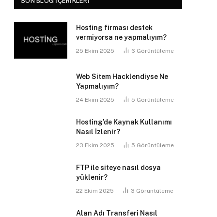
SON BLOG İÇERIKLERI
Hosting firması destek
vermiyorsa ne yapmalıyım?
25 Ekim 2025
6
Görüntüleme
Web Sitem Hacklendiyse Ne
Yapmalıyım?
24 Ekim 2025
5
Görüntüleme
Hosting’de Kaynak Kullanımı
Nasıl İzlenir?
23 Ekim 2025
5
Görüntüleme
FTP ile siteye nasıl dosya
yüklenir?
22 Ekim 2025
3
Görüntüleme
Alan Adı Transferi Nasıl